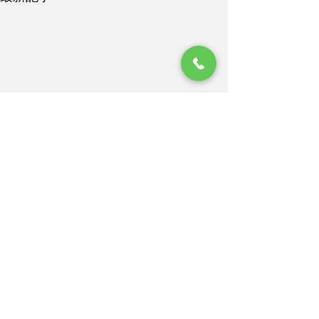
コメント
コメントを追加…
3月 千葉県印西市 ハー
3月 大阪府羽