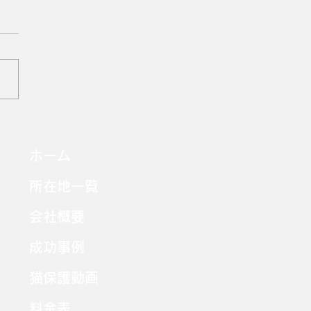
 大阪府羽曳野市 元野
、人馴れしていないナッ
ホーム
ン、1歳の女の子。2階ベ
所在地一覧
ダから姿を消しました。
会社概要
成功事例
猫保護動画
料金表