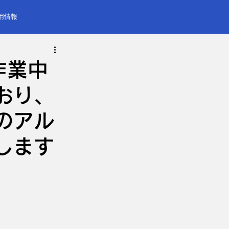
用情報
作業中
おり、
のアル
します