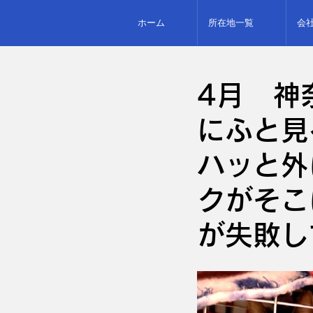
ホーム
所在地一覧
会
4月 神
にふと見
ハッと外
クがそこ
が失敗し