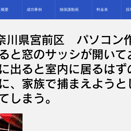
社概要
成功事例
猫保護動画
料金表
採
奈川県宮前区 パソコン
ると窓のサッシが開いて
に出ると室内に居るはず
に、家族で捕まえようと
てしまう。