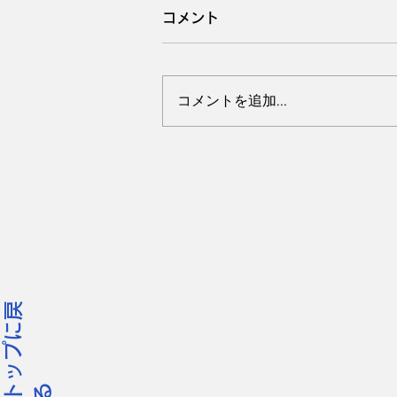
コメント
コメントを追加…
3月 千葉市若葉区 網戸を
開けて外へ出てペレ君、1歳
10ヶ月の男の子。
ッ
プ
に
戻
ト
る