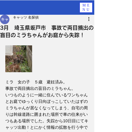
ME
NU
キャッツ 名探偵
3月 埼玉県坂戸市 事故で両目摘出の
盲目のミラちゃんがお庭から失踪！
ミラ　女の子　５歳　避妊済み。
事故で両目摘出の盲目のミラちゃん。
いつものように一緒に住んでいるワンちゃん
とお庭でゆっくり日向ぼっこしていたはずの
ミラちゃんが居なくなってしまう、自宅の周
りは幹線道路に囲まれた場所で車の往来がい
つもある場所でした。失踪から10日目にてキ
ャッツ出動！とにかく情報の拡散を行う中で