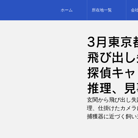
ホーム
所在地一覧
会
3月東京
飛び出し
探偵キャ
推理、見
玄関から飛び出し失
理、仕掛けたカメラ
捕獲器に近づく飼い