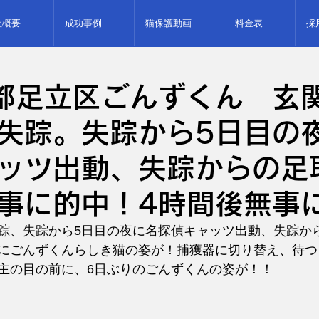
社概要
成功事例
猫保護動画
料金表
採
都足立区ごんずくん 玄
失踪。失踪から5日目の
ッツ出動、失踪からの足
事に的中！4時間後無事
踪、失踪から5日目の夜に名探偵キャッツ出動、失踪か
にごんずくんらしき猫の姿が！捕獲器に切り替え、待つ
主の目の前に、6日ぶりのごんずくんの姿が！！