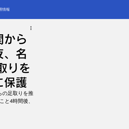
用情報
関から
夜、名
取りを
に保護
らの足取りを推
こと4時間後、