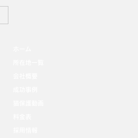
 大阪府羽曳野市 元野
、人馴れしていないナッ
ホーム
ン、1歳の女の子。2階ベ
所在地一覧
ダから姿を消しました。
会社概要
成功事例
猫保護動画
料金表
採用情報