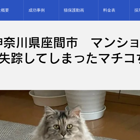
社概要
成功事例
猫保護動画
料金表
採
神奈川県座間市 マンシ
失踪してしまったマチコ