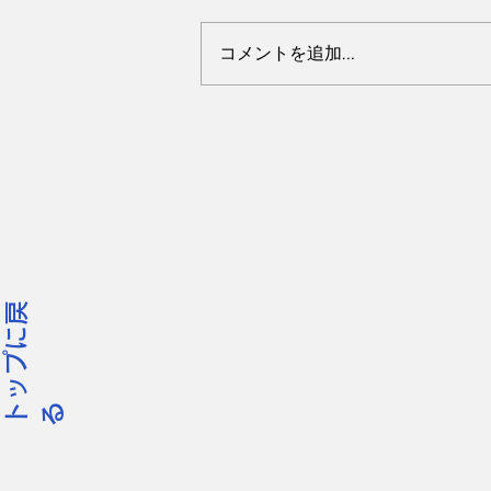
コメントを追加…
3月 千葉市若葉区 網戸を
開けて外へ出てペレ君、1歳
10ヶ月の男の子。
ッ
プ
に
戻
ト
る