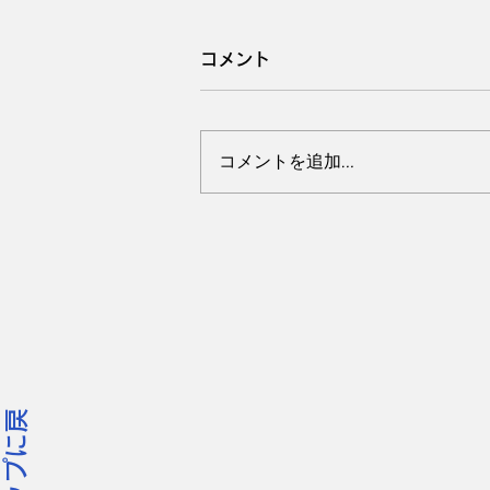
コメント
コメントを追加…
3月 千葉市若葉区 網戸を
開けて外へ出てペレ君、1歳
10ヶ月の男の子。
ッ
プ
に
戻