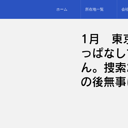
ホーム
所在地一覧
会
1月 東
っぱなし
ん。捜索
の後無事