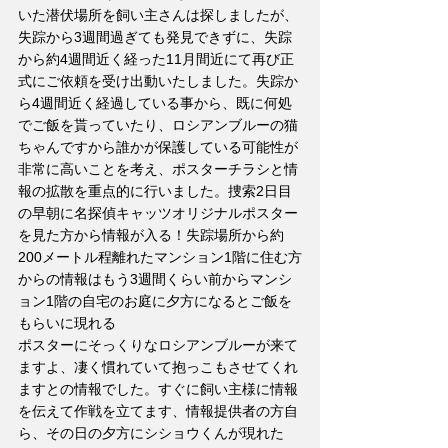
いた潜伏場所を飼い主さんは探しましたが、
失踪から3週間過ぎても発見できずに、失踪
から約4週間近く経った11月間近にて再び正
式にご依頼を受け出動いたしました。失踪か
ら4週間近く経過している事から、既に何処
でご飯を貰っていたり、ロシアンブルーの猫
ちゃんですから誰かが保護している可能性が
非常に高いことを考え、ポスターチラシと情
報の拡散を重点的に行いました。捜索2日目
の早朝に名探偵キャッツオリジナルポスター
を見た方から情報が入る！失踪場所から約
200メートル程離れたマンション1階に住む方
からの情報はもう3週間くらい前からマンシ
ョン1階の自宅のお庭に夕方になるとご飯を
もらいに現れる
ポスターにそっくりなロシアンブルーが来て
ますよ、凄く慣れていて抱っこもさせてくれ
ますとの情報でした。すぐに飼い主様に情報
を伝えて作戦を立てます、情報提供者の方自
ら、その日の夕方にシショウくんが現れた