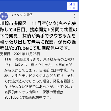
ME
NU
キャッツ 名探偵
川崎市多摩区 11月空(クウ)ちゃん失
踪して4日目、捜索開始5分間で物置の
下で発見、探偵が素手でクウちゃんを
引っ張り出して無事に保護。保護の過
程はYouTubeにて動画配信中です。
更新日：
2021年11月25日
11月　今回はお母さま、息子様からのご依頼
です。6歳メス、猫クウちゃん、４日前玄関
から失踪してしまう。自宅前には中学校、高
校、大学とテレビスタジオなども有り、そち
らに逃げ込んでしまった場合、発見も困難に
なりかねない状況ではあったが、さて今回も
名探偵キャッツ出動！！保護の過程は
YouTubeにて動画配信中です。