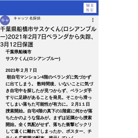
ME
NU
キャッツ 名探偵
千葉県船橋市サスケくん(ロシアンブル
ー)2021年2月7日ベランダから失踪、
3月12日保護
千葉県船橋市
サスケくん(ロシアンブルー)
2021年２月７日
 朝自宅マンション4階のベランダに気づかず
に出てしまう。 数時間後、いないことに気づ
き自宅中を探したが見つからず、ベランダ手
すりに足跡があることを発見。そこから滑っ
てしまい落ちた可能性が有力に。２月1１日
捜索開始。自宅4階の真下の1階庭に何かが落
ちたかのような窪みが。まずは近隣から捜索
開始。全く気配がせず、落ちた衝撃ビックリ
して遠くに離れてしまったか、ポスター、チ