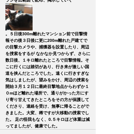
ラシを広範囲で配布、掲示していく
。５日後300m離れたマンション前で目撃情
報その後３日後に更に200m離れた戸建てで
の目撃カメラや、捕獲器を設置したり、周辺
を捜索をするが なかなか見つからず、さらに
数日後、１キロ離れたところで目撃情報。そ
こに行くには踏切があり、行き来が激しい国
道を挟んだところでした。遠くに行きすぎな
気はしましたが、望みをかけ、周辺の捜索を
開始３月１２日に最終目撃地点からわずか１
０mほど離れた場所で、通りがかった方にす
り寄り甘えてきたところをその方が保護して
くださり、連絡を受け、無事に帰ることがで
きました。大変、稀ですが大移動の捜索でし
た。 足の怪我もなく、0.５キロほど体重は減
ってましたが、健康でした。