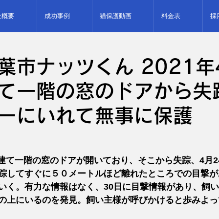
社概要
成功事例
猫保護動画
料金表
採
葉市ナッツくん 2021年
て一階の窓のドアから失
ーにいれて無事に保護
に戸建て一階の窓のドアが開いており、そこから失踪、4月
踪してすぐに５０メートルほど離れたところでの目撃が
いく。有力な情報はなく、30日に目撃情報があり、飼
の上にいるのを発見。飼い主様が呼びかけると歩みよっ